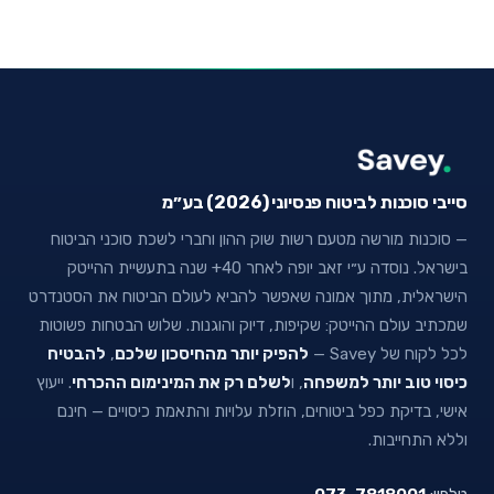
סייבי סוכנות לביטוח פנסיוני (2026) בע״מ
— סוכנות מורשה מטעם רשות שוק ההון וחברי לשכת סוכני הביטוח
בישראל. נוסדה ע״י זאב יופה לאחר 40+ שנה בתעשיית ההייטק
הישראלית, מתוך אמונה שאפשר להביא לעולם הביטוח את הסטנדרט
שמכתיב עולם ההייטק: שקיפות, דיוק והוגנות. שלוש הבטחות פשוטות
לכל לקוח של Savey —
להפיק יותר מהחיסכון שלכם
,
להבטיח
כיסוי טוב יותר למשפחה
, ו
לשלם רק את המינימום ההכרחי
. ייעוץ
אישי, בדיקת כפל ביטוחים, הוזלת עלויות והתאמת כיסויים — חינם
וללא התחייבות.