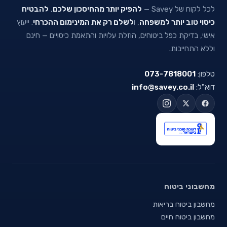
לכל לקוח של Savey —
להפיק יותר מהחיסכון שלכם
,
להבטיח
כיסוי טוב יותר למשפחה
, ו
לשלם רק את המינימום ההכרחי
. ייעוץ
אישי, בדיקת כפל ביטוחים, הוזלת עלויות והתאמת כיסויים — חינם
וללא התחייבות.
טלפון:
073-7818001
דוא"ל:
info@savey.co.il
מחשבוני ביטוח
מחשבון ביטוח בריאות
מחשבון ביטוח חיים