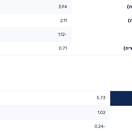
ח)
3.94
)
2.11
-1.12
״ח)
0.71
5.73
1.02
-0.24