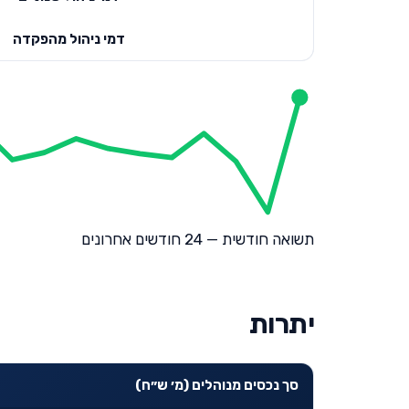
דמי ניהול מהפקדה
תשואה חודשית — 24 חודשים אחרונים
יתרות
סך נכסים מנוהלים (מ׳ ש״ח)