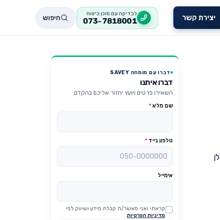
לבדיקה עם סוכן ביטוח
חיפוש
יצירת קשר
073-7818001
דברו עם מומחה SAVEY
דברו איתנו
השאירו פרטים ויועץ יחזור אליכם בהקדם.
שם מלא
*
טלפון נייד
*
לן
אימייל
קראתי ואני מאשר/ת קבלת מידע ושיווק לפי
Website
מדיניות הפרטיות