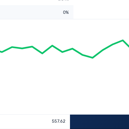
0%
557.62