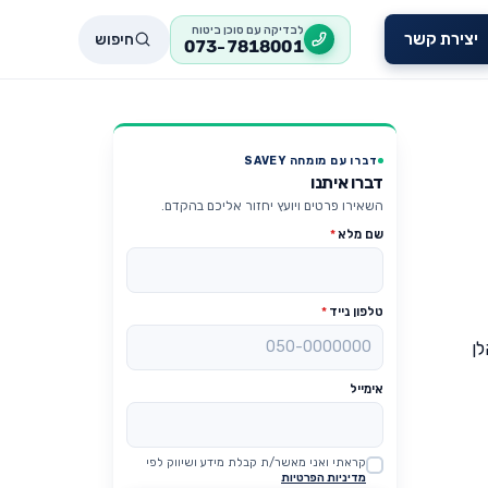
לבדיקה עם סוכן ביטוח
חיפוש
יצירת קשר
073-7818001
דברו עם מומחה SAVEY
דברו איתנו
השאירו פרטים ויועץ יחזור אליכם בהקדם.
שם מלא
*
טלפון נייד
*
לן
אימייל
קראתי ואני מאשר/ת קבלת מידע ושיווק לפי
Website
מדיניות הפרטיות