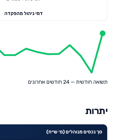
דמי ניהול מהפקדה
תשואה חודשית — 24 חודשים אחרונים
יתרות
סך נכסים מנוהלים (מ׳ ש״ח)