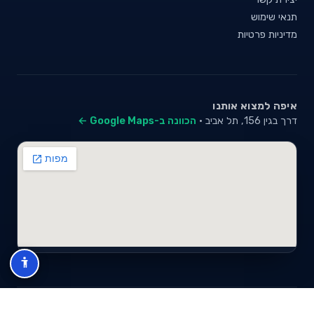
תנאי שימוש
מדיניות פרטיות
איפה למצוא אותנו
דרך בגין 156, תל אביב ·
הכוונה ב-Google Maps ←
© 2026 סייבי סוכנות לביטוח פנסיוני (2026) בע"מ · ח.פ 517280681 ·