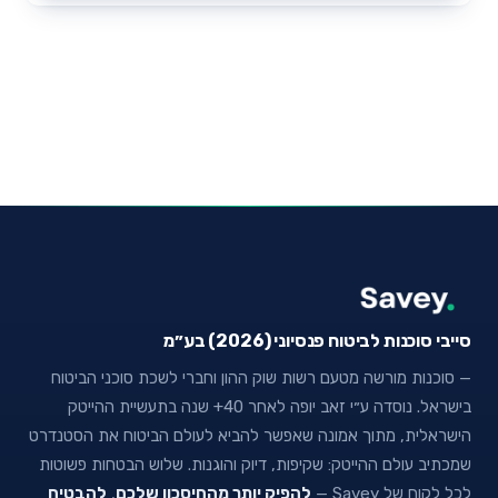
סייבי סוכנות לביטוח פנסיוני (2026) בע״מ
— סוכנות מורשה מטעם רשות שוק ההון וחברי לשכת סוכני הביטוח
בישראל. נוסדה ע״י זאב יופה לאחר 40+ שנה בתעשיית ההייטק
הישראלית, מתוך אמונה שאפשר להביא לעולם הביטוח את הסטנדרט
שמכתיב עולם ההייטק: שקיפות, דיוק והוגנות. שלוש הבטחות פשוטות
לכל לקוח של Savey —
להפיק יותר מהחיסכון שלכם
,
להבטיח