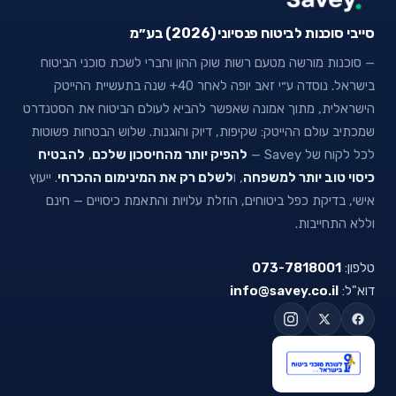
סייבי סוכנות לביטוח פנסיוני (2026) בע״מ
— סוכנות מורשה מטעם רשות שוק ההון וחברי לשכת סוכני הביטוח
בישראל. נוסדה ע״י זאב יופה לאחר 40+ שנה בתעשיית ההייטק
הישראלית, מתוך אמונה שאפשר להביא לעולם הביטוח את הסטנדרט
שמכתיב עולם ההייטק: שקיפות, דיוק והוגנות. שלוש הבטחות פשוטות
לכל לקוח של Savey —
להפיק יותר מהחיסכון שלכם
,
להבטיח
כיסוי טוב יותר למשפחה
, ו
לשלם רק את המינימום ההכרחי
. ייעוץ
אישי, בדיקת כפל ביטוחים, הוזלת עלויות והתאמת כיסויים — חינם
וללא התחייבות.
טלפון:
073-7818001
דוא"ל:
info@savey.co.il