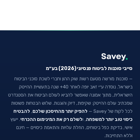
סייבי סוכנות לביטוח פנסיוני (2026) בע״מ
— סוכנות מורשה מטעם רשות שוק ההון וחברי לשכת סוכני הביטוח
בישראל. נוסדה ע״י זאב יופה לאחר 40+ שנה בתעשיית ההייטק
הישראלית, מתוך אמונה שאפשר להביא לעולם הביטוח את הסטנדרט
שמכתיב עולם ההייטק: שקיפות, דיוק והוגנות. שלוש הבטחות פשוטות
לכל לקוח של Savey —
להפיק יותר מהחיסכון שלכם
,
להבטיח
כיסוי טוב יותר למשפחה
, ו
לשלם רק את המינימום ההכרחי
. ייעוץ
אישי, בדיקת כפל ביטוחים, הוזלת עלויות והתאמת כיסויים — חינם
וללא התחייבות.