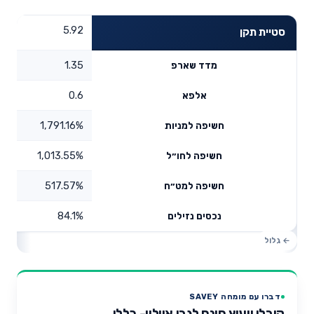
5.92
סטיית תקן
1.35
מדד שארפ
0.6
אלפא
1,791.16%
חשיפה למניות
1,013.55%
חשיפה לחו״ל
517.57%
חשיפה למט״ח
84.1%
נכסים נזילים
דברו עם מומחה SAVEY
קיבלו ייעוץ חינם לגבי איילון- כללי