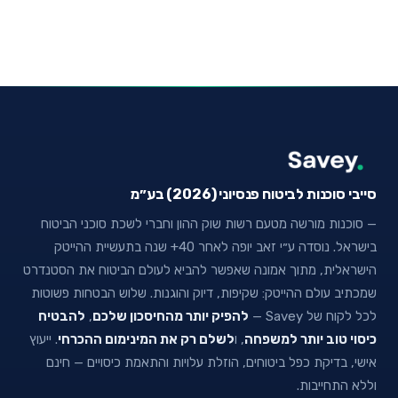
סייבי סוכנות לביטוח פנסיוני (2026) בע״מ
— סוכנות מורשה מטעם רשות שוק ההון וחברי לשכת סוכני הביטוח
בישראל. נוסדה ע״י זאב יופה לאחר 40+ שנה בתעשיית ההייטק
הישראלית, מתוך אמונה שאפשר להביא לעולם הביטוח את הסטנדרט
שמכתיב עולם ההייטק: שקיפות, דיוק והוגנות. שלוש הבטחות פשוטות
לכל לקוח של Savey —
להפיק יותר מהחיסכון שלכם
,
להבטיח
כיסוי טוב יותר למשפחה
, ו
לשלם רק את המינימום ההכרחי
. ייעוץ
אישי, בדיקת כפל ביטוחים, הוזלת עלויות והתאמת כיסויים — חינם
וללא התחייבות.