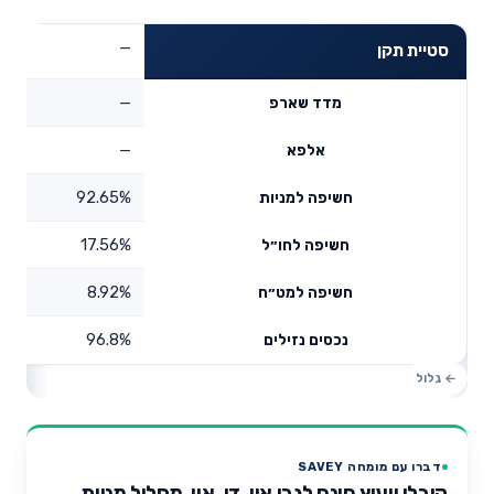
—
סטיית תקן
—
מדד שארפ
—
אלפא
92.65%
חשיפה למניות
17.56%
חשיפה לחו״ל
8.92%
חשיפה למט״ח
96.8%
נכסים נזילים
דברו עם מומחה SAVEY
קיבלו ייעוץ חינם לגבי איי. די. איי. מסלול מניות