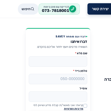
לבדיקה עם סוכן ביטוח
חיפוש
יצירת קשר
073-7818001
דברו עם מומחה SAVEY
דברו איתנו
השאירו פרטים ויועץ יחזור אליכם בהקדם.
שם מלא
*
טלפון נייד
*
רה
אימייל
קראתי ואני מאשר/ת קבלת מידע ושיווק לפי
Website
מדיניות הפרטיות