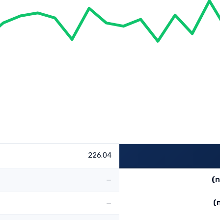
226.04
ח)
—
)
—