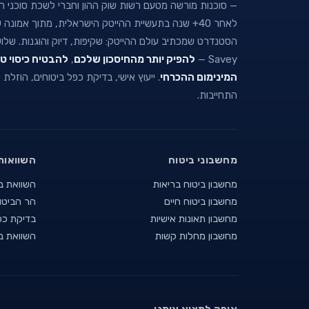
— סוכנות מורשה מטעם רשות שוק ההון וחברי לשכת סוכני הבי
לאחר 40+ שנה בתעשיית ההייטק הישראלית, מתוך אמו
הסטנדרט שמכתיב עולם ההייטק: שקיפות, דיוק והוגנות. של
Savey —
להפיק יותר מהחיסכון שלכם
,
להבטיח כיסוי ט
המינימום ההכרחי
. ייעוץ אישי, בדיקת כפל ביטוחים, הוזלת
התחייבות.
מחשבוני ביטוח
השוואות
מחשבון ביטוח בריאות
השוואת ב
מחשבון ביטוח חיים
הר הביטו
מחשבון תאונות אישיות
בדיקת כפ
מחשבון מחלות קשות
השוואת ב