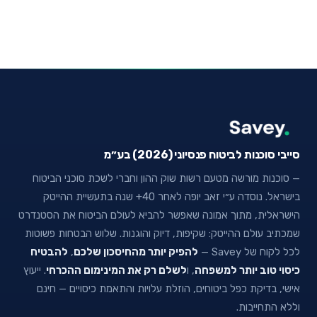
סייבי סוכנות לביטוח פנסיוני (2026) בע״מ
— סוכנות מורשה מטעם רשות שוק ההון וחברי לשכת סוכני הביטוח
בישראל. נוסדה ע״י זאב יופה לאחר 40+ שנה בתעשיית ההייטק
הישראלית, מתוך אמונה שאפשר להביא לעולם הביטוח את הסטנדרט
שמכתיב עולם ההייטק: שקיפות, דיוק והוגנות. שלוש הבטחות פשוטות
לכל לקוח של Savey —
להפיק יותר מהחיסכון שלכם
,
להבטיח
כיסוי טוב יותר למשפחה
, ו
לשלם רק את המינימום ההכרחי
. ייעוץ
אישי, בדיקת כפל ביטוחים, הוזלת עלויות והתאמת כיסויים — חינם
וללא התחייבות.