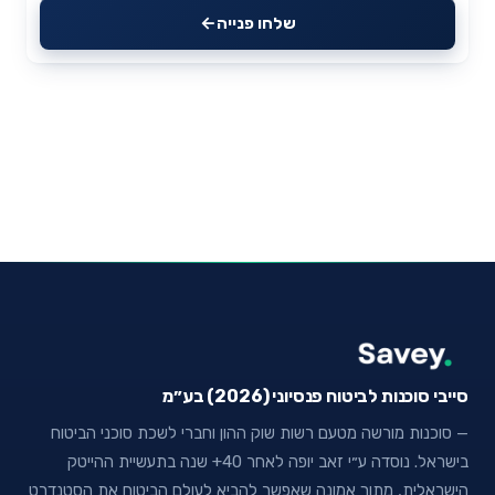
שלחו פנייה
סייבי סוכנות לביטוח פנסיוני (2026) בע״מ
— סוכנות מורשה מטעם רשות שוק ההון וחברי לשכת סוכני הביטוח
בישראל. נוסדה ע״י זאב יופה לאחר 40+ שנה בתעשיית ההייטק
הישראלית, מתוך אמונה שאפשר להביא לעולם הביטוח את הסטנדרט