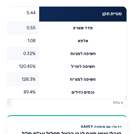
5.44
סטיית תקן
0.55
מדד שארפ
1.08
אלפא
0.32%
חשיפה למניות
120.45%
חשיפה לחו״ל
128.3%
חשיפה למט״ח
89.4%
נכסים נזילים
דברו עם מומחה SAVEY
קיבלו ייעוץ חינם לגבי הראל מסלול אג"ח חו"ל