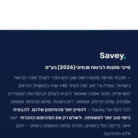
סייבי סוכנות לביטוח פנסיוני (2026) בע״מ
— סוכנות מורשה מטעם רשות שוק ההון וחברי לשכת סוכני הביטוח
בישראל. נוסדה ע״י זאב יופה לאחר 40+ שנה בתעשיית ההייטק
הישראלית, מתוך אמונה שאפשר להביא לעולם הביטוח את הסטנדרט
שמכתיב עולם ההייטק: שקיפות, דיוק והוגנות. שלוש הבטחות פשוטות
לכל לקוח של Savey —
להפיק יותר מהחיסכון שלכם
,
להבטיח
כיסוי טוב יותר למשפחה
, ו
לשלם רק את המינימום ההכרחי
. ייעוץ
אישי, בדיקת כפל ביטוחים, הוזלת עלויות והתאמת כיסויים — חינם
וללא התחייבות.