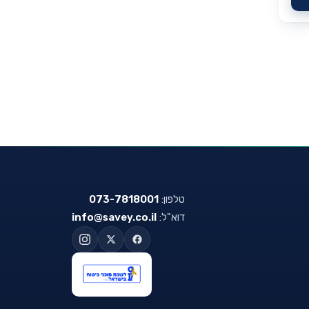
טלפון:
073-7818001
דוא"ל:
info@savey.co.il