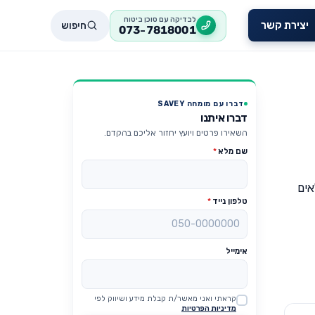
לבדיקה עם סוכן ביטוח
חיפוש
יצירת קשר
073-7818001
דברו עם מומחה SAVEY
דברו איתנו
השאירו פרטים ויועץ יחזור אליכם בהקדם.
שם מלא
*
אים
טלפון נייד
*
אימייל
קראתי ואני מאשר/ת קבלת מידע ושיווק לפי
Website
מדיניות הפרטיות