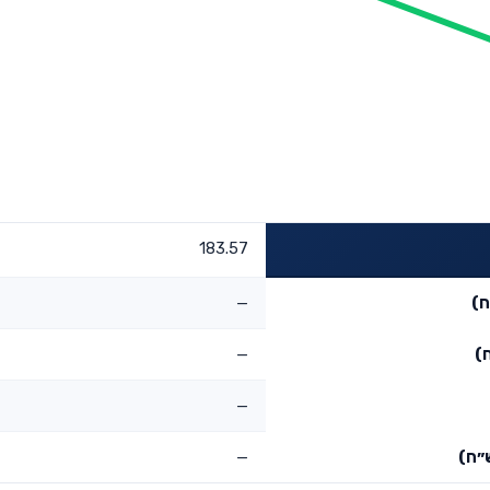
183.57
ח)
—
)
—
—
״ח)
—