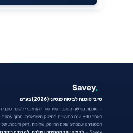
סייבי סוכנות לביטוח פנסיוני (2026) בע״מ
— סוכנות מורשה מטעם רשות שוק ההון וחברי לשכת סוכני הבי
לאחר 40+ שנה בתעשיית ההייטק הישראלית, מתוך אמו
הסטנדרט שמכתיב עולם ההייטק: שקיפות, דיוק והוגנות. של
Savey —
להפיק יותר מהחיסכון שלכם
,
להבטיח כיסוי ט