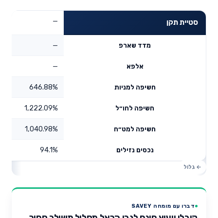
—
סטיית תקן
—
מדד שארפ
—
אלפא
646.88%
חשיפה למניות
1,222.09%
חשיפה לחו״ל
1,040.98%
חשיפה למט״ח
94.1%
נכסים נזילים
דברו עם מומחה SAVEY
קיבלו ייעוץ חינם לגבי הראל מסלול משולב סחיר