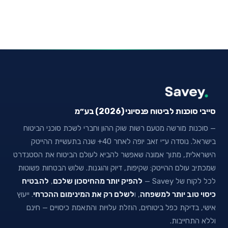
סייבי סוכנות לביטוח פנסיוני (2026) בע״מ
— סוכנות מורשה מטעם רשות שוק ההון וחברי לשכת סוכני הביטוח
בישראל. נוסדה ע״י זאב יופה לאחר 40+ שנה בתעשיית ההייטק
הישראלית, מתוך אמונה שאפשר להביא לעולם הביטוח את הסטנדרט
שמכתיב עולם ההייטק: שקיפות, דיוק והוגנות. שלוש הבטחות פשוטות
לכל לקוח של Savey —
להפיק יותר מהחיסכון שלכם
,
להבטיח
כיסוי טוב יותר למשפחה
, ו
לשלם רק את המינימום ההכרחי
. ייעוץ
אישי, בדיקת כפל ביטוחים, הוזלת עלויות והתאמת כיסויים — חינם
וללא התחייבות.