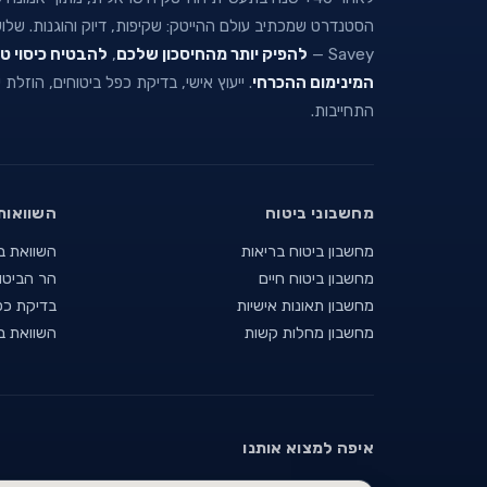
הסטנדרט שמכתיב עולם ההייטק: שקיפות, דיוק והוגנות. של
Savey —
להפיק יותר מהחיסכון שלכם
,
להבטיח כיסוי ט
המינימום ההכרחי
. ייעוץ אישי, בדיקת כפל ביטוחים, הוזלת
התחייבות.
מחשבוני ביטוח
השוואות
מחשבון ביטוח בריאות
השוואת ב
מחשבון ביטוח חיים
הר הביטו
מחשבון תאונות אישיות
בדיקת כפ
מחשבון מחלות קשות
השוואת ב
איפה למצוא אותנו