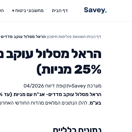
דף הבית
מחשבוני ביטוח ▾
הש
דף הבית
›
השוואת פוליסות חיסכון
›
הראל מסלול עוקב מדדים- אג"ח ע
הראל מסלול עוקב מ
25% מניות)
מערכת Savey
•
תקופת דיווח 04/2026
הראל מסלול עוקב מדדים- אג"ח עם מניות (עד 25% מניות)
בע"מ
. להלן הנתונים המלאים מהדוח החודשי האחרון שפור
נתונים כלליים