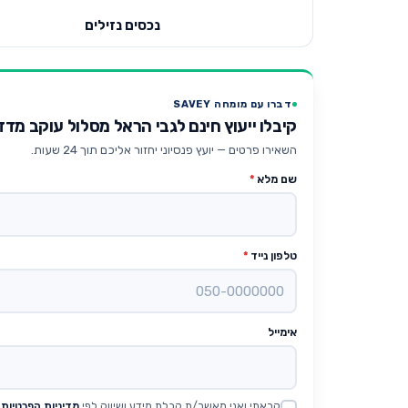
נכסים נזילים
דברו עם מומחה SAVEY
קיבלו ייעוץ חינם לגבי הראל מסלול עוקב מדדים- אג
השאירו פרטים — יועץ פנסיוני יחזור אליכם תוך 24 שעות.
שם מלא
*
טלפון נייד
*
אימייל
קראתי ואני מאשר/ת קבלת מידע ושיווק לפי
מדיניות הפרטיות