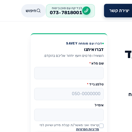
לבדיקה עם סוכן ביטוח
חיפוש
יצירת קשר
073-7818001
דברו עם מומחה SAVEY
ד
דברו איתנו
השאירו פרטים ויועץ יחזור אליכם בהקדם.
שם מלא
*
טלפון נייד
*
ח
אימייל
קראתי ואני מאשר/ת קבלת מידע ושיווק לפי
Website
מדיניות הפרטיות