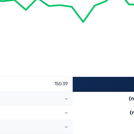
150.39
ח)
—
)
—
—