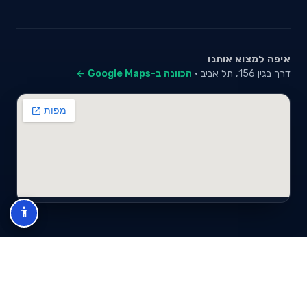
איפה למצוא אותנו
דרך בגין 156, תל אביב ·
הכוונה ב-Google Maps ←
© 2026 סייבי סוכנות לביטוח פנסיוני (2026) בע"מ · ח.פ 517280681 ·
כל הזכויות שמורות
תנאי שימוש
מדיניות פרטיות
מפת אתר