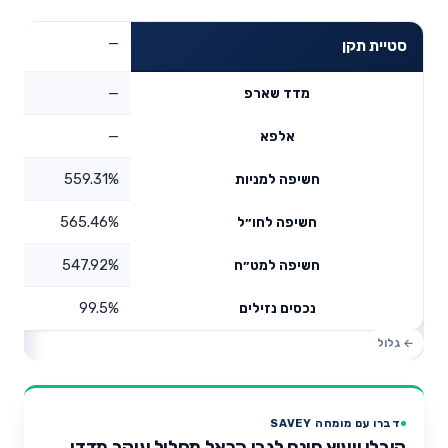
—
סטיית תקן
—
מדד שארפ
—
אלפא
559.31%
חשיפה למניות
565.46%
חשיפה לחו״ל
547.92%
חשיפה למט״ח
99.5%
נכסים נזילים
דברו עם מומחה SAVEY
קיבלו ייעוץ חינם לגבי הראל מסלול עוקב מדדי