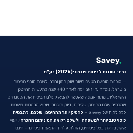
סייבי סוכנות לביטוח פנסיוני (2026) בע״מ
— סוכנות מורשה מטעם רשות שוק ההון וחברי לשכת סוכני הביטוח
בישראל. נוסדה ע״י זאב יופה לאחר 40+ שנה בתעשיית ההייטק
הישראלית, מתוך אמונה שאפשר להביא לעולם הביטוח את הסטנדרט
שמכתיב עולם ההייטק: שקיפות, דיוק והוגנות. שלוש הבטחות פשוטות
לכל לקוח של Savey —
להפיק יותר מהחיסכון שלכם
,
להבטיח
כיסוי טוב יותר למשפחה
, ו
לשלם רק את המינימום ההכרחי
. ייעוץ
אישי, בדיקת כפל ביטוחים, הוזלת עלויות והתאמת כיסויים — חינם