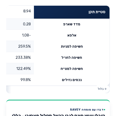
8.94
סטיית תקן
0.28
מדד שארפ
-1.08
אלפא
259.5%
חשיפה למניות
233.38%
חשיפה לחו״ל
122.49%
חשיפה למט״ח
99.8%
נכסים נזילים
דברו עם מומחה SAVEY
קיבלו ייעוץ חינם לגבי הראל מסלול פאסיבי - כללי