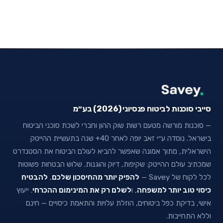
סייבי סוכנות לביטוח פנסיוני (2026) בע״מ
— סוכנות מורשה מטעם רשות שוק ההון וחברי לשכת סוכני הביטוח
בישראל. נוסדה ע״י זאב יופה לאחר 40+ שנה בתעשיית ההייטק
הישראלית, מתוך אמונה שאפשר להביא לעולם הביטוח את הסטנדרט
שמכתיב עולם ההייטק: שקיפות, דיוק והוגנות. שלוש הבטחות פשוטות
לכל לקוח של Savey —
להפיק יותר מהחיסכון שלכם
,
להבטיח
כיסוי טוב יותר למשפחה
, ו
לשלם רק את המינימום ההכרחי
. ייעוץ
אישי, בדיקת כפל ביטוחים, הוזלת עלויות והתאמת כיסויים — חינם
וללא התחייבות.