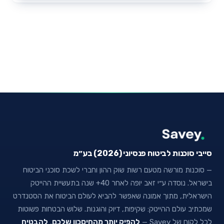
סייבי סוכנות לביטוח פנסיוני (2026) בע״מ
— סוכנות מורשה מטעם רשות שוק ההון וחברי לשכת סוכני הביטוח
בישראל. נוסדה ע״י זאב יופה לאחר 40+ שנה בתעשיית ההייטק
הישראלית, מתוך אמונה שאפשר להביא לעולם הביטוח את הסטנדרט
שמכתיב עולם ההייטק: שקיפות, דיוק והוגנות. שלוש הבטחות פשוטות
לכל לקוח של Savey —
להפיק יותר מהחיסכון שלכם
,
להבטיח