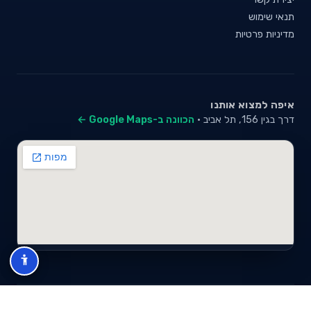
תנאי שימוש
מדיניות פרטיות
איפה למצוא אותנו
דרך בגין 156, תל אביב ·
הכוונה ב-Google Maps ←
© 2026 סייבי סוכנות לביטוח פנסיוני (2026) בע"מ · ח.פ 517280681 ·