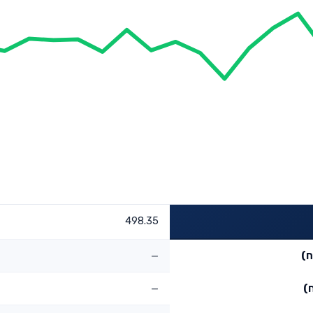
498.35
ח)
—
)
—