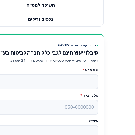
חשיפה למט״ח
נכסים נזילים
דברו עם מומחה SAVEY
קיבלו ייעוץ חינם לגבי כלל חברה לביטוח בע"מ מסלול לבני 50-60
השאירו פרטים — יועץ פנסיוני יחזור אליכם תוך 24 שעות.
שם מלא
*
טלפון נייד
*
אימייל