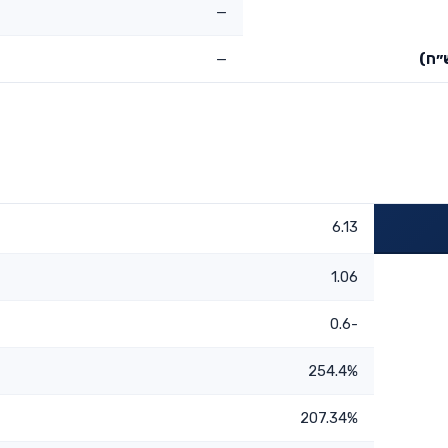
—
״ח)
—
6.13
1.06
-0.6
254.4%
207.34%