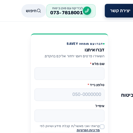
לבדיקה עם סוכן ביטוח
חיפוש
יצירת קשר
073-7818001
דברו עם מומחה SAVEY
דברו איתנו
השאירו פרטים ויועץ יחזור אליכם בהקדם.
שם מלא
*
טלפון נייד
*
יטוח
אימייל
קראתי ואני מאשר/ת קבלת מידע ושיווק לפי
Website
מדיניות הפרטיות