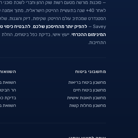
— סוכנות מורשה מטעם רשות שוק ההון וחברי לשכת סוכני הבי
לאחר 40+ שנה בתעשיית ההייטק הישראלית, מתוך אמו
הסטנדרט שמכתיב עולם ההייטק: שקיפות, דיוק והוגנות. של
Savey —
להפיק יותר מהחיסכון שלכם
,
להבטיח כיסוי ט
המינימום ההכרחי
. ייעוץ אישי, בדיקת כפל ביטוחים, הוזלת
התחייבות.
מחשבוני ביטוח
השוואות
מחשבון ביטוח בריאות
השוואת ב
מחשבון ביטוח חיים
הר הביטו
מחשבון תאונות אישיות
בדיקת כפ
מחשבון מחלות קשות
השוואת ב