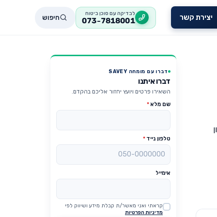
לבדיקה עם סוכן ביטוח
חיפוש
יצירת קשר
073-7818001
דברו עם מומחה SAVEY
דברו איתנו
השאירו פרטים ויועץ יחזור אליכם בהקדם.
שם מלא
*
ן
טלפון נייד
*
אימייל
קראתי ואני מאשר/ת קבלת מידע ושיווק לפי
Website
מדיניות הפרטיות