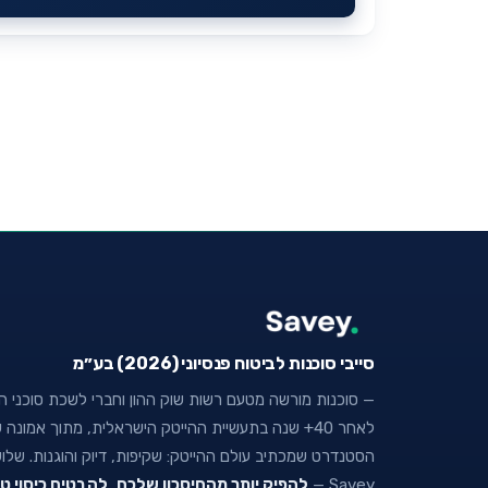
סייבי סוכנות לביטוח פנסיוני (2026) בע״מ
— סוכנות מורשה מטעם רשות שוק ההון וחברי לשכת סוכני הבי
לאחר 40+ שנה בתעשיית ההייטק הישראלית, מתוך אמו
הסטנדרט שמכתיב עולם ההייטק: שקיפות, דיוק והוגנות. של
Savey —
להפיק יותר מהחיסכון שלכם
,
להבטיח כיסוי ט