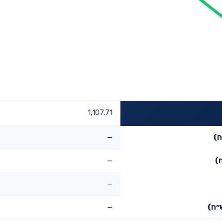
1,107.71
ח)
—
)
—
—
״ח)
—