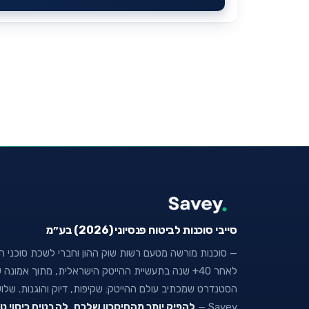
סייבי סוכנות לביטוח פנסיוני (2026) בע״מ
— סוכנות מורשה מטעם רשות שוק ההון וחברי לשכת סוכני הבי
לאחר 40+ שנה בתעשיית ההייטק הישראלית, מתוך אמו
הסטנדרט שמכתיב עולם ההייטק: שקיפות, דיוק והוגנות. של
Savey —
להפיק יותר מהחיסכון שלכם
,
להבטיח כיסוי ט