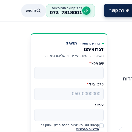
לבדיקה עם סוכן ביטוח
חיפוש
יצירת קשר
073-7818001
דברו עם מומחה SAVEY
דברו איתנו
השאירו פרטים ויועץ יחזור אליכם בהקדם.
שם מלא
*
הדוח
טלפון נייד
*
אימייל
קראתי ואני מאשר/ת קבלת מידע ושיווק לפי
Website
מדיניות הפרטיות