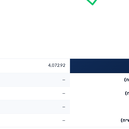
4,072.92
ח)
—
)
—
—
״ח)
—