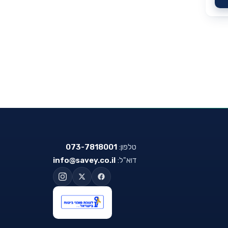
טלפון:
073-7818001
דוא"ל:
info@savey.co.il