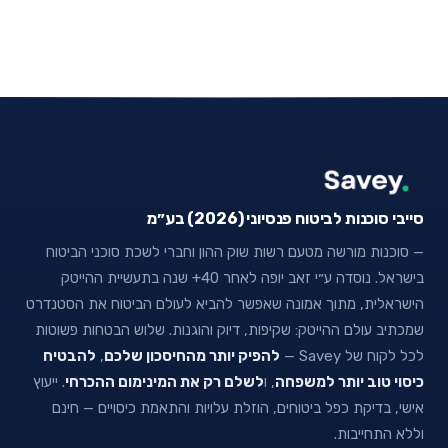
סייבי סוכנות לביטוח פנסיוני (2026) בע״מ
— סוכנות מורשה מטעם רשות שוק ההון וחברי לשכת סוכני הביטוח
בישראל. נוסדה ע״י זאב יופה לאחר 40+ שנה בתעשיית ההייטק
הישראלית, מתוך אמונה שאפשר להביא לעולם הביטוח את הסטנדרט
שמכתיב עולם ההייטק: שקיפות, דיוק והוגנות. שלוש הבטחות פשוטות
לכל לקוח של Savey —
להפיק יותר מהחיסכון שלכם
,
להבטיח
כיסוי טוב יותר למשפחה
, ו
לשלם רק את המינימום ההכרחי
. ייעוץ
אישי, בדיקת כפל ביטוחים, הוזלת עלויות והתאמת כיסויים — חינם
וללא התחייבות.