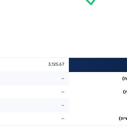
3,125.67
ח)
—
)
—
—
״ח)
—