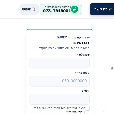
לבדיקה עם סוכן ביטוח
חיפוש
יצירת קשר
073-7818001
דברו עם מומחה SAVEY
דברו איתנו
השאירו פרטים ויועץ יחזור אליכם בהקדם.
שם מלא
*
רון
טלפון נייד
*
אימייל
קראתי ואני מאשר/ת קבלת מידע ושיווק לפי
Website
מדיניות הפרטיות