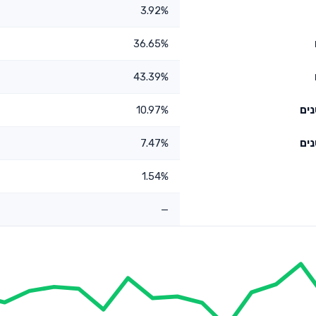
3.92%
36.65%
43.39%
10.97%
7.47%
1.54%
—