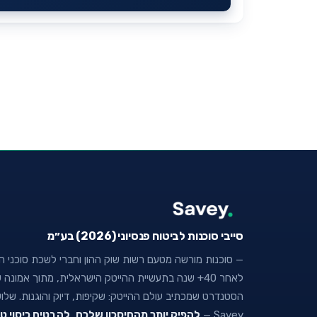
סייבי סוכנות לביטוח פנסיוני (2026) בע״מ
— סוכנות מורשה מטעם רשות שוק ההון וחברי לשכת סוכני הבי
לאחר 40+ שנה בתעשיית ההייטק הישראלית, מתוך אמו
הסטנדרט שמכתיב עולם ההייטק: שקיפות, דיוק והוגנות. של
Savey —
להפיק יותר מהחיסכון שלכם
,
להבטיח כיסוי ט