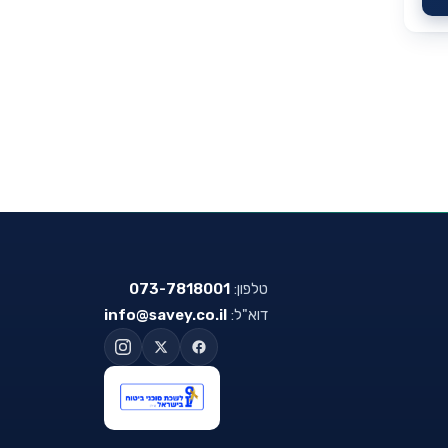
טלפון:
073-7818001
דוא"ל:
info@savey.co.il