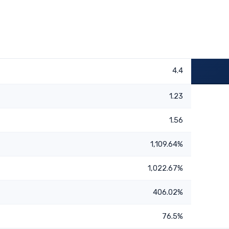
4.4
1.23
1.56
1,109.64%
1,022.67%
406.02%
76.5%