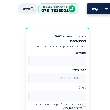
לבדיקה עם סוכן ביטוח
חיפוש
יצירת קשר
073-7818001
דברו עם מומחה SAVEY
דברו איתנו
השאירו פרטים ויועץ יחזור אליכם בהקדם.
שם מלא
*
טלפון נייד
*
אימייל
קראתי ואני מאשר/ת קבלת מידע ושיווק לפי
Website
מדיניות הפרטיות