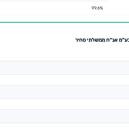
99.6%
 בע"מ אג"ח ממשלתי סחיר