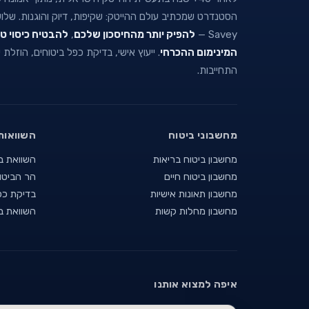
הסטנדרט שמכתיב עולם ההייטק: שקיפות, דיוק והוגנות. של
Savey —
להפיק יותר מהחיסכון שלכם
,
להבטיח כיסוי ט
המינימום ההכרחי
. ייעוץ אישי, בדיקת כפל ביטוחים, הוזלת
התחייבות.
מחשבוני ביטוח
השוואות
מחשבון ביטוח בריאות
השוואת ב
מחשבון ביטוח חיים
הר הביטו
מחשבון תאונות אישיות
בדיקת כפ
מחשבון מחלות קשות
השוואת ב
איפה למצוא אותנו