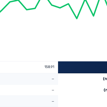
158.91
ח)
—
)
—
—