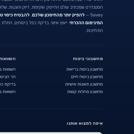
הסטנדרט שמכתיב עולם ההייטק: שקיפות, דיוק והוגנות. של
Savey —
להפיק יותר מהחיסכון שלכם
,
להבטיח כיסוי ט
המינימום ההכרחי
. ייעוץ אישי, בדיקת כפל ביטוחים, הוזלת
התחייבות.
מחשבוני ביטוח
השוואות
מחשבון ביטוח בריאות
השוואת ב
מחשבון ביטוח חיים
הר הביטו
מחשבון תאונות אישיות
בדיקת כפ
מחשבון מחלות קשות
השוואת ב
איפה למצוא אותנו