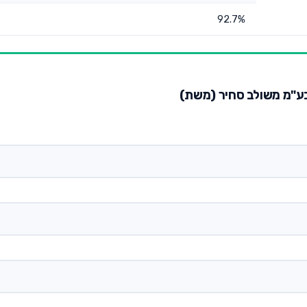
92.7%
 בע"מ משולב סחיר (משת)