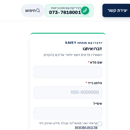
לבדיקה עם סוכן ביטוח
חיפוש
יצירת קשר
073-7818001
דברו עם מומחה SAVEY
דברו איתנו
השאירו פרטים ויועץ יחזור אליכם בהקדם.
שם מלא
*
טלפון נייד
*
אימייל
קראתי ואני מאשר/ת קבלת מידע ושיווק לפי
Website
מדיניות הפרטיות