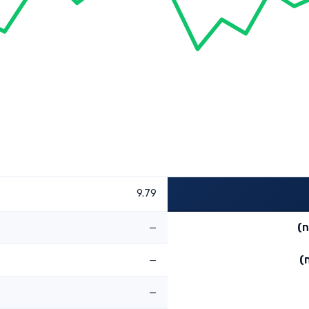
9.79
ח)
—
)
—
—