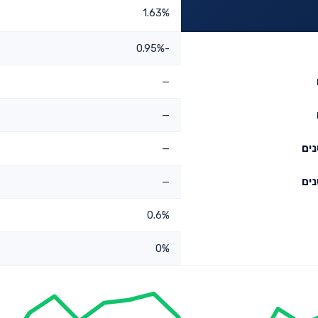
1.63%
-0.95%
—
—
—
—
0.6%
0%