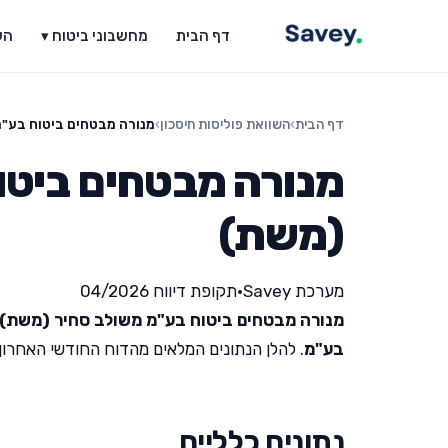
דף הבית
מחשבוני ביטוח ▾
הש
דף הבית
›
השוואת פוליסות חיסכון
›
מנורה מבטחים ביטוח בע"
מנורה מבטחים ביטו
(משת)
מערכת Savey
•
תקופת דיווח 04/2026
מנורה מבטחים ביטוח בע"מ משולב סחיר (משת)
בע"מ
. להלן הנתונים המלאים מהדוח החודשי האחרון שפור
נתונים כלליים