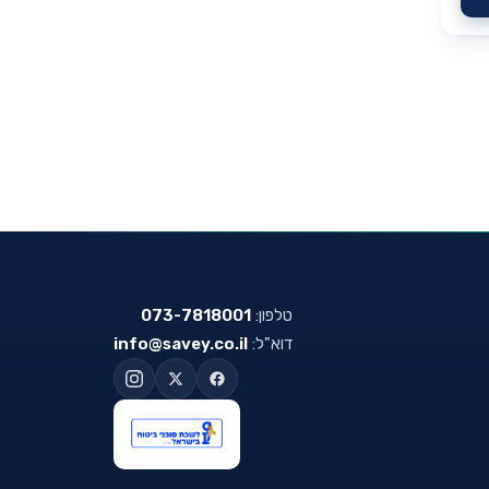
טלפון:
073-7818001
דוא"ל:
info@savey.co.il