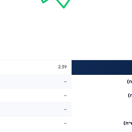
2.39
ח)
—
)
—
—
״ח)
—