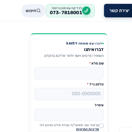
לבדיקה עם סוכן ביטוח
חיפוש
יצירת קשר
073-7818001
דברו עם מומחה SAVEY
דברו איתנו
השאירו פרטים ויועץ יחזור אליכם בהקדם.
שם מלא
*
טלפון נייד
*
אימייל
קראתי ואני מאשר/ת קבלת מידע ושיווק לפי
Website
מדיניות הפרטיות