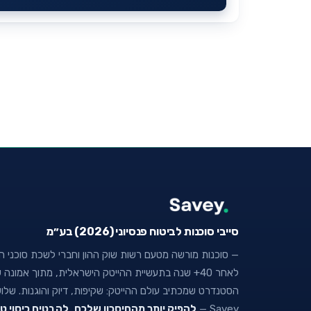
סייבי סוכנות לביטוח פנסיוני (2026) בע״מ
— סוכנות מורשה מטעם רשות שוק ההון וחברי לשכת סוכני הבי
לאחר 40+ שנה בתעשיית ההייטק הישראלית, מתוך אמו
הסטנדרט שמכתיב עולם ההייטק: שקיפות, דיוק והוגנות. של
Savey —
להפיק יותר מהחיסכון שלכם
,
להבטיח כיסוי ט