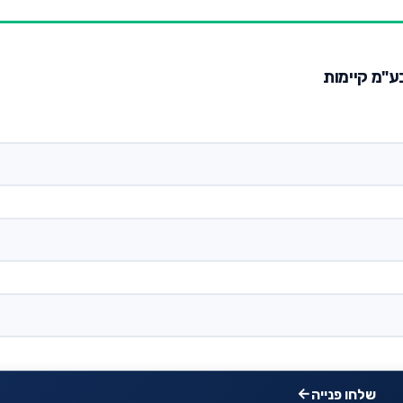
בע"מ קיימות
שלחו פנייה