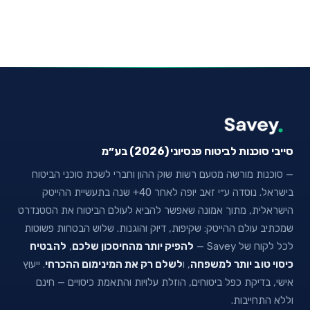
סייבי סוכנות לביטוח פנסיוני (2026) בע״מ
— סוכנות מורשה מטעם רשות שוק ההון וחברי לשכת סוכני הביטוח
בישראל. נוסדה ע״י זאב יופה לאחר 40+ שנה בתעשיית ההייטק
הישראלית, מתוך אמונה שאפשר להביא לעולם הביטוח את הסטנדרט
שמכתיב עולם ההייטק: שקיפות, דיוק והוגנות. שלוש הבטחות פשוטות
לכל לקוח של Savey —
להפיק יותר מהחיסכון שלכם
,
להבטיח
כיסוי טוב יותר למשפחה
, ו
לשלם רק את המינימום ההכרחי
. ייעוץ
אישי, בדיקת כפל ביטוחים, הוזלת עלויות והתאמת כיסויים — חינם
וללא התחייבות.