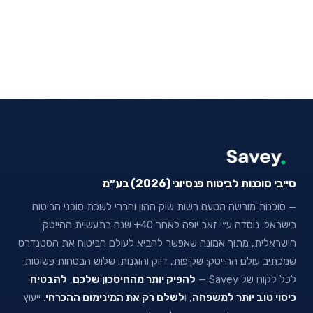
סייבי סוכנות לביטוח פנסיוני (2026) בע״מ
— סוכנות מורשה מטעם רשות שוק ההון וחברי לשכת סוכני הביטוח
בישראל. נוסדה ע״י זאב יופה לאחר 40+ שנה בתעשיית ההייטק
הישראלית, מתוך אמונה שאפשר להביא לעולם הביטוח את הסטנדרט
שמכתיב עולם ההייטק: שקיפות, דיוק והוגנות. שלוש הבטחות פשוטות
לכל לקוח של Savey —
להפיק יותר מהחיסכון שלכם
,
להבטיח
כיסוי טוב יותר למשפחה
, ו
לשלם רק את המינימום ההכרחי
. ייעוץ