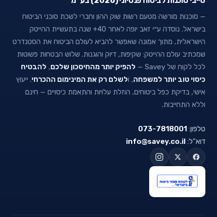
סייבי סוכנות לביטוח פנסיוני (2026) בע״מ
— סוכנות מורשה מטעם רשות שוק ההון וחברי לשכת סוכני הביטוח
בישראל. נוסדה ע״י זאב יופה לאחר 40+ שנה בתעשיית ההייטק
הישראלית, מתוך אמונה שאפשר להביא לעולם הביטוח את הסטנדרט
שמכתיב עולם ההייטק: שקיפות, דיוק והוגנות. שלוש הבטחות פשוטות
לכל לקוח של Savey —
להפיק יותר מהחיסכון שלכם
,
להבטיח
כיסוי טוב יותר למשפחה
, ו
לשלם רק את המינימום ההכרחי
. ייעוץ
אישי, בדיקת כפל ביטוחים, הוזלת עלויות והתאמת כיסויים — חינם
וללא התחייבות.
טלפון:
073-7818001
דוא"ל:
info@savey.co.il