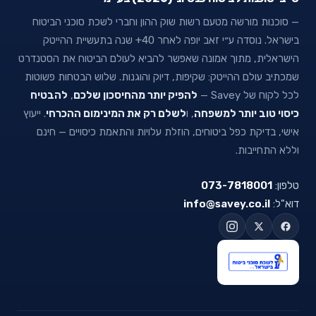
— סוכנות מורשה מטעם רשות שוק ההון וחברי לשכת סוכני הביטוח
בישראל. נוסדה ע״י זאב יופה לאחר 40+ שנה בתעשיית ההייטק
הישראלית, מתוך אמונה שאפשר להביא לעולם הביטוח את הסטנדרט
שמכתיב עולם ההייטק: שקיפות, דיוק והוגנות. שלוש הבטחות פשוטות
לכל לקוח של Savey —
להפיק יותר מהחיסכון שלכם
,
להבטיח
כיסוי טוב יותר למשפחה
, ו
לשלם רק את המינימום ההכרחי
. ייעוץ
אישי, בדיקת כפל ביטוחים, הוזלת עלויות והתאמת כיסויים — חינם
וללא התחייבות.
טלפון:
073-7818001
דוא"ל:
info@savey.co.il