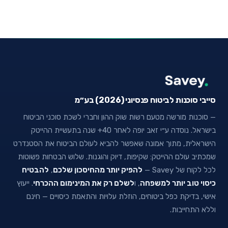
סייבי סוכנות לביטוח פנסיוני (2026) בע״מ
— סוכנות מורשה מטעם רשות שוק ההון וחברי לשכת סוכני הביטוח
בישראל. נוסדה ע״י זאב יופה לאחר 40+ שנה בתעשיית ההייטק
הישראלית, מתוך אמונה שאפשר להביא לעולם הביטוח את הסטנדרט
שמכתיב עולם ההייטק: שקיפות, דיוק והוגנות. שלוש הבטחות פשוטות
לכל לקוח של Savey —
להפיק יותר מהחיסכון שלכם
,
להבטיח
כיסוי טוב יותר למשפחה
, ו
לשלם רק את המינימום ההכרחי
. ייעוץ
אישי, בדיקת כפל ביטוחים, הוזלת עלויות והתאמת כיסויים — חינם
וללא התחייבות.