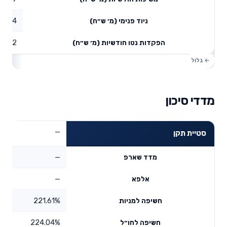
1.64
ניוד פנימי (מ׳ ש״ח)
6.22
הפקדות נטו חודשיות (מ׳ ש״ח)
מדדי סיכון
—
סטיית תקן
—
מדד שארפ
—
אלפא
221.61%
חשיפה למניות
224.04%
חשיפה לחו״ל