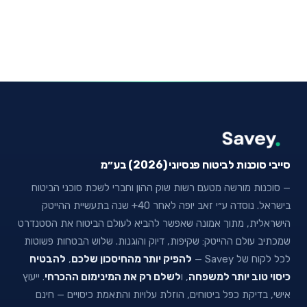
סייבי סוכנות לביטוח פנסיוני (2026) בע״מ
— סוכנות מורשה מטעם רשות שוק ההון וחברי לשכת סוכני הביטוח
בישראל. נוסדה ע״י זאב יופה לאחר 40+ שנה בתעשיית ההייטק
הישראלית, מתוך אמונה שאפשר להביא לעולם הביטוח את הסטנדרט
שמכתיב עולם ההייטק: שקיפות, דיוק והוגנות. שלוש הבטחות פשוטות
לכל לקוח של Savey —
להפיק יותר מהחיסכון שלכם
,
להבטיח
כיסוי טוב יותר למשפחה
, ו
לשלם רק את המינימום ההכרחי
. ייעוץ
אישי, בדיקת כפל ביטוחים, הוזלת עלויות והתאמת כיסויים — חינם