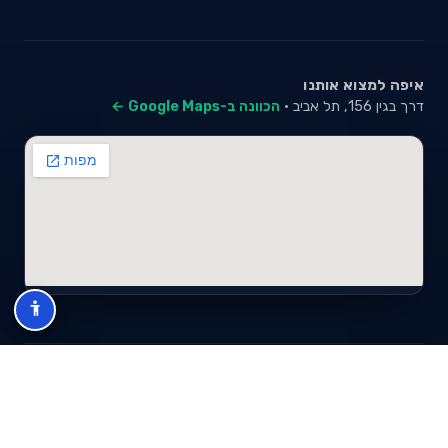
איפה למצוא אותנו
דרך בגין 156, תל אביב ·
הכוונה ב-Google Maps ←
© 2026 סייבי סוכנות לביטוח פנסיוני (2026) בע"מ · ח.פ 517280681 ·
כל הזכויות שמורות
תנאי שימוש
מדיניות פרטיות
מפת אתר