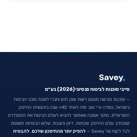
סייבי סוכנות לביטוח פנסיוני (2026) בע״מ
— סוכנות מורשה מטעם רשות שוק ההון וחברי לשכת סוכני הביטוח
בישראל. נוסדה ע״י זאב יופה לאחר 40+ שנה בתעשיית ההייטק
הישראלית, מתוך אמונה שאפשר להביא לעולם הביטוח את הסטנדרט
שמכתיב עולם ההייטק: שקיפות, דיוק והוגנות. שלוש הבטחות פשוטות
לכל לקוח של Savey —
להפיק יותר מהחיסכון שלכם
,
להבטיח