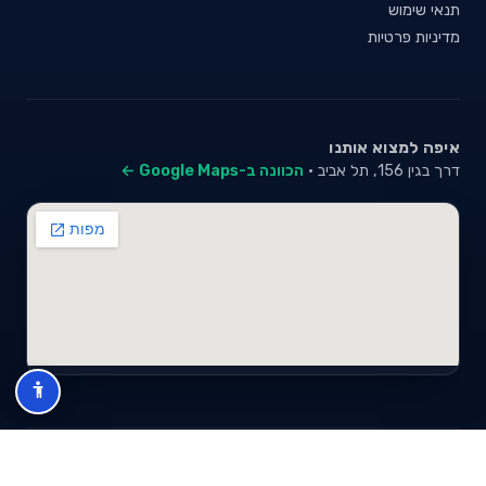
תנאי שימוש
מדיניות פרטיות
איפה למצוא אותנו
דרך בגין 156, תל אביב ·
הכוונה ב-Google Maps ←
© 2026 סייבי סוכנות לביטוח פנסיוני (2026) בע"מ · ח.פ 517280681 ·