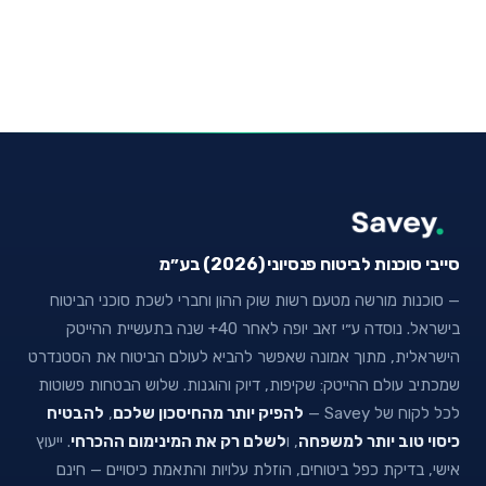
סייבי סוכנות לביטוח פנסיוני (2026) בע״מ
— סוכנות מורשה מטעם רשות שוק ההון וחברי לשכת סוכני הביטוח
בישראל. נוסדה ע״י זאב יופה לאחר 40+ שנה בתעשיית ההייטק
הישראלית, מתוך אמונה שאפשר להביא לעולם הביטוח את הסטנדרט
שמכתיב עולם ההייטק: שקיפות, דיוק והוגנות. שלוש הבטחות פשוטות
לכל לקוח של Savey —
להפיק יותר מהחיסכון שלכם
,
להבטיח
כיסוי טוב יותר למשפחה
, ו
לשלם רק את המינימום ההכרחי
. ייעוץ
אישי, בדיקת כפל ביטוחים, הוזלת עלויות והתאמת כיסויים — חינם