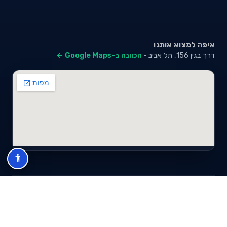
איפה למצוא אותנו
דרך בגין 156, תל אביב ·
הכוונה ב-Google Maps ←
© 2026 סייבי סוכנות לביטוח פנסיוני (2026) בע"מ · ח.פ 517280681 ·
כל הזכויות שמורות
תנאי שימוש
מדיניות פרטיות
מפת אתר