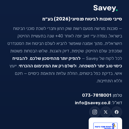
סייבי סוכנות לביטוח פנסיוני (2026) בע״מ
— סוכנות מורשה מטעם רשות שוק ההון וחברי לשכת סוכני הביטוח
בישראל. נוסדה ע״י זאב יופה לאחר 40+ שנה בתעשיית ההייטק
הישראלית, מתוך אמונה שאפשר להביא לעולם הביטוח את הסטנדרט
שמכתיב עולם ההייטק: שקיפות, דיוק והוגנות. שלוש הבטחות פשוטות
לכל לקוח של Savey —
להפיק יותר מהחיסכון שלכם
,
להבטיח
כיסוי טוב יותר למשפחה
, ו
לשלם רק את המינימום ההכרחי
. ייעוץ
אישי, בדיקת כפל ביטוחים, הוזלת עלויות והתאמת כיסויים — חינם
וללא התחייבות.
טלפון:
073-7818001
דוא"ל:
info@savey.co.il