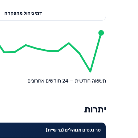
דמי ניהול מהפקדה
תשואה חודשית — 24 חודשים אחרונים
יתרות
סך נכסים מנוהלים (מ׳ ש״ח)