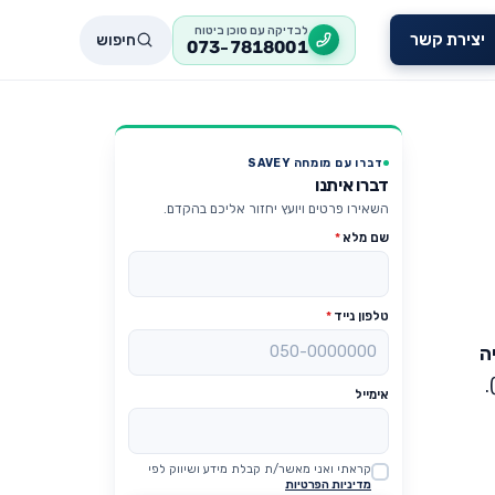
לבדיקה עם סוכן ביטוח
חיפוש
יצירת קשר
073-7818001
דברו עם מומחה SAVEY
דברו איתנו
השאירו פרטים ויועץ יחזור אליכם בהקדם.
שם מלא
*
טלפון נייד
*
ה
אימייל
קראתי ואני מאשר/ת קבלת מידע ושיווק לפי
Website
מדיניות הפרטיות