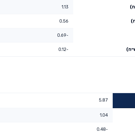
ח)
1.13
)
0.56
-0.69
״ח)
-0.12
5.87
1.04
-0.48