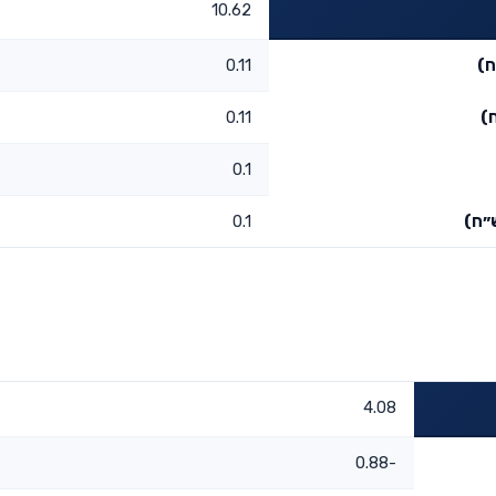
10.62
ח)
0.11
)
0.11
0.1
״ח)
0.1
4.08
-0.88