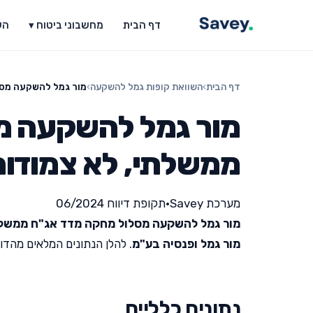
דף הבית
מחשבוני ביטוח ▾
הש
דף הבית
›
השוואת קופות גמל להשקעה
›
מור גמל להשקעה מסל
מור גמל להשקעה מ
ממשלתי, לא צמודות
מערכת Savey
•
תקופת דיווח 06/2024
מור גמל להשקעה מסלול מחקה מדד אג"ח ממשלת
מור גמל ופנסיה בע"מ
. להלן הנתונים המלאים מהדוח ה
נתונים כלליים