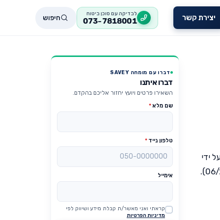
לבדיקה עם סוכן ביטוח
חיפוש
יצירת קשר
073-7818001
דברו עם מומחה SAVEY
דברו איתנו
השאירו פרטים ויועץ יחזור אליכם בהקדם.
שם מלא
*
טלפון נייד
*
 ידי
אימייל
קראתי ואני מאשר/ת קבלת מידע ושיווק לפי
Website
מדיניות הפרטיות