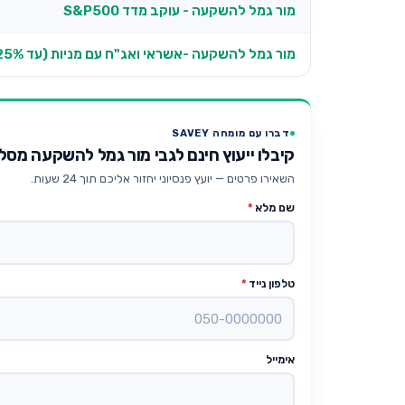
מור גמל להשקעה - עוקב מדד S&P500
מור גמל להשקעה -אשראי ואג"ח עם מניות (עד 25% מניות)
דברו עם מומחה SAVEY
קיבלו ייעוץ חינם לגבי מור גמל להשקעה מס
השאירו פרטים — יועץ פנסיוני יחזור אליכם תוך 24 שעות.
שם מלא
*
טלפון נייד
*
אימייל