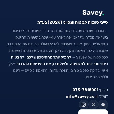
סייבי סוכנות לביטוח פנסיוני (2026) בע״מ
— סוכנות מורשה מטעם רשות שוק ההון וחברי לשכת סוכני הביטוח
בישראל. נוסדה ע״י זאב יופה לאחר 40+ שנה בתעשיית ההייטק
הישראלית, מתוך אמונה שאפשר להביא לעולם הביטוח את הסטנדרט
שמכתיב עולם ההייטק: שקיפות, דיוק והוגנות. שלוש הבטחות פשוטות
לכל לקוח של Savey —
להפיק יותר מהחיסכון שלכם
,
להבטיח
כיסוי טוב יותר למשפחה
, ו
לשלם רק את המינימום ההכרחי
. ייעוץ
אישי, בדיקת כפל ביטוחים, הוזלת עלויות והתאמת כיסויים — חינם
וללא התחייבות.
טלפון:
073-7818001
דוא"ל:
info@savey.co.il