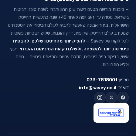
— סוכנות מורשה מטעם רשות שוק ההון וחברי לשכת סוכני הביטוח
בישראל. נוסדה ע״י זאב יופה לאחר 40+ שנה בתעשיית ההייטק
הישראלית, מתוך אמונה שאפשר להביא לעולם הביטוח את הסטנדרט
שמכתיב עולם ההייטק: שקיפות, דיוק והוגנות. שלוש הבטחות פשוטות
לכל לקוח של Savey —
להפיק יותר מהחיסכון שלכם
,
להבטיח
כיסוי טוב יותר למשפחה
, ו
לשלם רק את המינימום ההכרחי
. ייעוץ
אישי, בדיקת כפל ביטוחים, הוזלת עלויות והתאמת כיסויים — חינם
וללא התחייבות.
טלפון:
073-7818001
דוא"ל:
info@savey.co.il