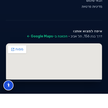
תנאי שימוש
מדיניות פרטיות
איפה למצוא אותנו
דרך בגין 156, תל אביב ·
הכוונה ב-Google Maps ←
© 2026 סייבי סוכנות לביטוח פנסיוני (2026) בע"מ · ח.פ 517280681 ·
כל הזכויות שמורות