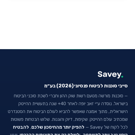
סייבי סוכנות לביטוח פנסיוני (2026) בע״מ
— סוכנות מורשה מטעם רשות שוק ההון וחברי לשכת סוכני הביטוח
בישראל. נוסדה ע״י זאב יופה לאחר 40+ שנה בתעשיית ההייטק
הישראלית, מתוך אמונה שאפשר להביא לעולם הביטוח את הסטנדרט
שמכתיב עולם ההייטק: שקיפות, דיוק והוגנות. שלוש הבטחות פשוטות
לכל לקוח של Savey —
להפיק יותר מהחיסכון שלכם
,
להבטיח
כיסוי טוב יותר למשפחה
, ו
לשלם רק את המינימום ההכרחי
. ייעוץ