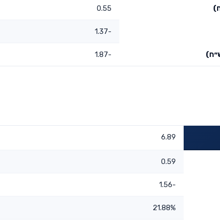
)
0.55
-1.37
״ח)
-1.87
6.89
0.59
-1.56
21.88%