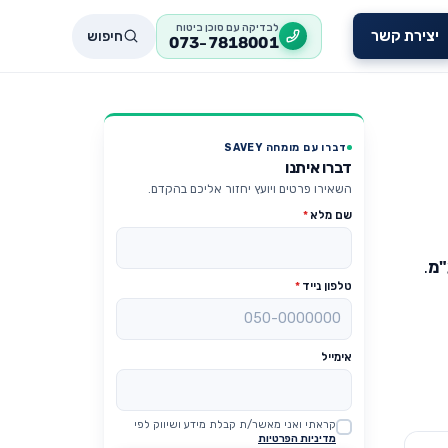
לבדיקה עם סוכן ביטוח
חיפוש
יצירת קשר
073-7818001
דברו עם מומחה SAVEY
דברו איתנו
השאירו פרטים ויועץ יחזור אליכם בהקדם.
שם מלא
*
"מ
.
טלפון נייד
*
אימייל
קראתי ואני מאשר/ת קבלת מידע ושיווק לפי
Website
מדיניות הפרטיות