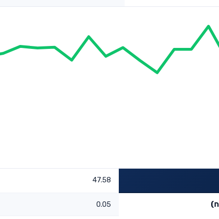
47.58
ח)
0.05