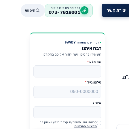
לבדיקה עם סוכן ביטוח
חיפוש
יצירת קשר
073-7818001
דברו עם מומחה SAVEY
דברו איתנו
השאירו פרטים ויועץ יחזור אליכם בהקדם.
שם מלא
*
"מ
.
טלפון נייד
*
אימייל
קראתי ואני מאשר/ת קבלת מידע ושיווק לפי
Website
מדיניות הפרטיות