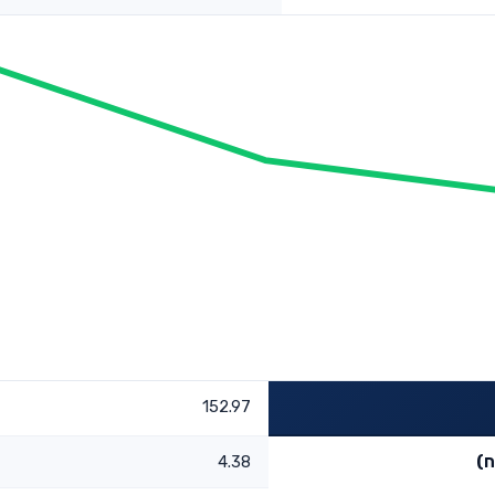
152.97
ח)
4.38