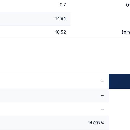
)
0.7
14.84
״ח)
18.52
—
—
—
147.07%