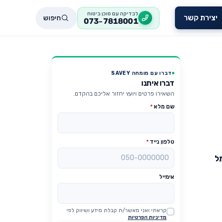
לבדיקה עם סוכן ביטוח
חיפוש
יצירת קשר
073-7818001
דברו עם מומחה SAVEY
דברו איתנו
השאירו פרטים ויועץ יחזור אליכם בהקדם.
שם מלא
*
טלפון נייד
*
ל
אימייל
קראתי ואני מאשר/ת קבלת מידע ושיווק לפי
Website
מדיניות הפרטיות