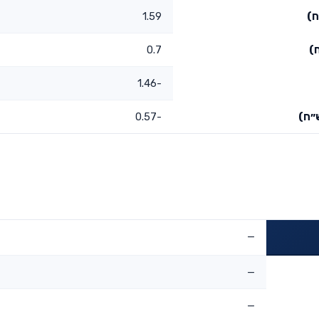
ח)
1.59
)
0.7
-1.46
״ח)
-0.57
—
—
—