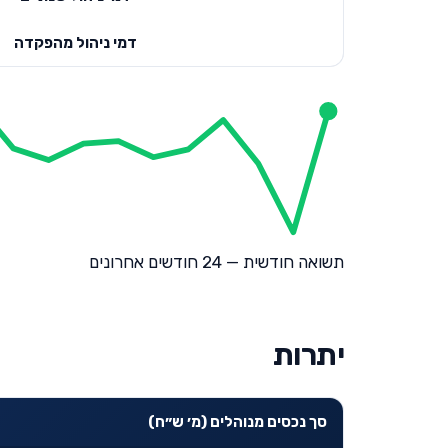
דמי ניהול מהפקדה
תשואה חודשית — 24 חודשים אחרונים
יתרות
סך נכסים מנוהלים (מ׳ ש״ח)