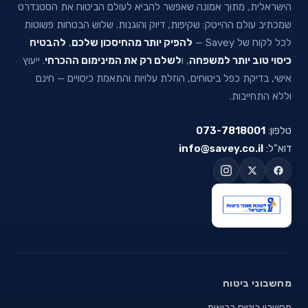
הישראלית, מתוך אמונה שאפשר להביא לעולם הביטוח את הסטנדרט
שמכתיב עולם ההייטק: שקיפות, דיוק והוגנות. שלוש הבטחות פשוטות
לכל לקוח של Savey —
להפיק יותר מהחיסכון שלכם
,
להבטיח
כיסוי טוב יותר למשפחה
, ו
לשלם רק את המינימום ההכרחי
. ייעוץ
אישי, בדיקת כפל ביטוחים, הוזלת עלויות והתאמת כיסויים — חינם
וללא התחייבות.
טלפון:
073-7818001
דוא"ל:
info@savey.co.il
מחשבוני ביטוח
מחשבון ביטוח בריאות