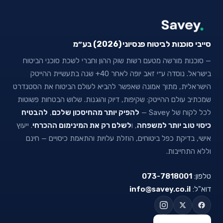
סייבי סוכנות לביטוח פנסיוני (2026) בע״מ
— סוכנות מורשה מטעם רשות שוק ההון וחברי לשכת סוכני הביטוח
בישראל. נוסדה ע״י זאב יופה לאחר 40+ שנה בתעשיית ההייטק
הישראלית, מתוך אמונה שאפשר להביא לעולם הביטוח את הסטנדרט
שמכתיב עולם ההייטק: שקיפות, דיוק והוגנות. שלוש הבטחות פשוטות
לכל לקוח של Savey —
להפיק יותר מהחיסכון שלכם
,
להבטיח
כיסוי טוב יותר למשפחה
, ו
לשלם רק את המינימום ההכרחי
. ייעוץ
אישי, בדיקת כפל ביטוחים, הוזלת עלויות והתאמת כיסויים — חינם
וללא התחייבות.
טלפון:
073-7818001
דוא"ל:
info@savey.co.il