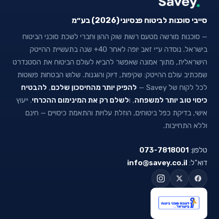
סייבי סוכנות לביטוח פנסיוני (2026) בע״מ
— סוכנות מורשה מטעם רשות שוק ההון וחברי לשכת סוכני הביטוח
בישראל. נוסדה ע״י זאב יופה לאחר 40+ שנה בתעשיית ההייטק
הישראלית, מתוך אמונה שאפשר להביא לעולם הביטוח את הסטנדרט
שמכתיב עולם ההייטק: שקיפות, דיוק והוגנות. שלוש הבטחות פשוטות
לכל לקוח של Savey —
להפיק יותר מהחיסכון שלכם
,
להבטיח
כיסוי טוב יותר למשפחה
, ו
לשלם רק את המינימום ההכרחי
. ייעוץ
אישי, בדיקת כפל ביטוחים, הוזלת עלויות והתאמת כיסויים — חינם
וללא התחייבות.
טלפון:
073-7818001
דוא"ל:
info@savey.co.il