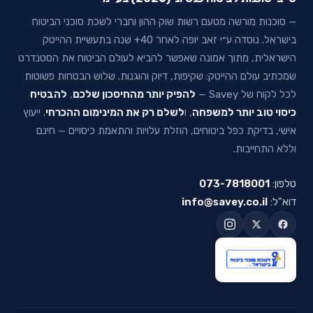
— סוכנות מורשה מטעם רשות שוק ההון וחברי לשכת סוכני הביטוח
בישראל. נוסדה ע״י זאב יופה לאחר 40+ שנה בתעשיית ההייטק
הישראלית, מתוך אמונה שאפשר להביא לעולם הביטוח את הסטנדרט
שמכתיב עולם ההייטק: שקיפות, דיוק והוגנות. שלוש הבטחות פשוטות
לכל לקוח של Savey —
להפיק יותר מהחיסכון שלכם
,
להבטיח
כיסוי טוב יותר למשפחה
, ו
לשלם רק את המינימום ההכרחי
. ייעוץ
אישי, בדיקת כפל ביטוחים, הוזלת עלויות והתאמת כיסויים — חינם
וללא התחייבות.
טלפון:
073-7818001
דוא"ל:
info@savey.co.il