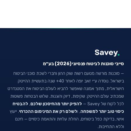
סייבי סוכנות לביטוח פנסיוני (2026) בע״מ
— סוכנות מורשה מטעם רשות שוק ההון וחברי לשכת סוכני הביטוח
בישראל. נוסדה ע״י זאב יופה לאחר 40+ שנה בתעשיית ההייטק
הישראלית, מתוך אמונה שאפשר להביא לעולם הביטוח את הסטנדרט
שמכתיב עולם ההייטק: שקיפות, דיוק והוגנות. שלוש הבטחות פשוטות
לכל לקוח של Savey —
להפיק יותר מהחיסכון שלכם
,
להבטיח
כיסוי טוב יותר למשפחה
, ו
לשלם רק את המינימום ההכרחי
. ייעוץ
אישי, בדיקת כפל ביטוחים, הוזלת עלויות והתאמת כיסויים — חינם
וללא התחייבות.