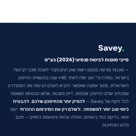
סייבי סוכנות לביטוח פנסיוני (2026) בע״מ
— סוכנות מורשה מטעם רשות שוק ההון וחברי לשכת סוכני הביטוח
בישראל. נוסדה ע״י זאב יופה לאחר 40+ שנה בתעשיית ההייטק
הישראלית, מתוך אמונה שאפשר להביא לעולם הביטוח את הסטנדרט
שמכתיב עולם ההייטק: שקיפות, דיוק והוגנות. שלוש הבטחות פשוטות
לכל לקוח של Savey —
להפיק יותר מהחיסכון שלכם
,
להבטיח
כיסוי טוב יותר למשפחה
, ו
לשלם רק את המינימום ההכרחי
. ייעוץ
אישי, בדיקת כפל ביטוחים, הוזלת עלויות והתאמת כיסויים — חינם
וללא התחייבות.