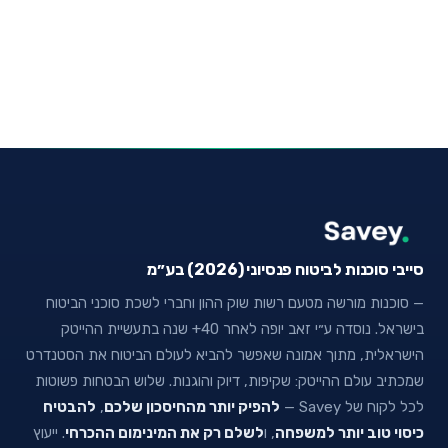
סייבי סוכנות לביטוח פנסיוני (2026) בע״מ
— סוכנות מורשה מטעם רשות שוק ההון וחברי לשכת סוכני הביטוח
בישראל. נוסדה ע״י זאב יופה לאחר 40+ שנה בתעשיית ההייטק
הישראלית, מתוך אמונה שאפשר להביא לעולם הביטוח את הסטנדרט
שמכתיב עולם ההייטק: שקיפות, דיוק והוגנות. שלוש הבטחות פשוטות
לכל לקוח של Savey —
להפיק יותר מהחיסכון שלכם
,
להבטיח
כיסוי טוב יותר למשפחה
, ו
לשלם רק את המינימום ההכרחי
. ייעוץ