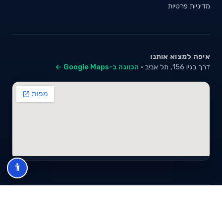
מדיניות פרטיות
איפה למצוא אותנו
דרך בגין 156, תל אביב ·
הכוונה ב-Google Maps ←
© 2026 סייבי סוכנות לביטוח פנסיוני (2026) בע"מ · ח.פ 517280681 ·
כל הזכויות שמורות